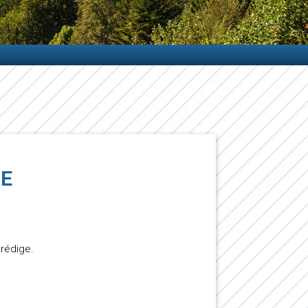
ME
 rédige.